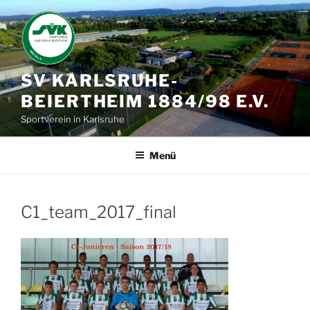
Zum
Inhalt
springen
SV KARLSRUHE-
BEIERTHEIM 1884/98 E.V.
Sportverein in Karlsruhe
Menü
C1_team_2017_final