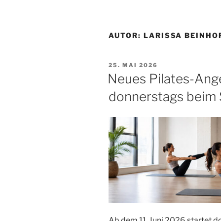
AUTOR:
LARISSA BEINHO
VERÖFFENTLICHT
25. MAI 2026
AM
Neues Pilates-Ang
donnerstags beim
Ab dem 11. Juni 2026 startet d