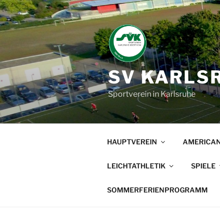
Zum
Inhalt
springen
SV KARLSR
Sportverein in Karlsruhe
HAUPTVEREIN
AMERICAN
LEICHTATHLETIK
SPIELE
SOMMERFERIENPROGRAMM