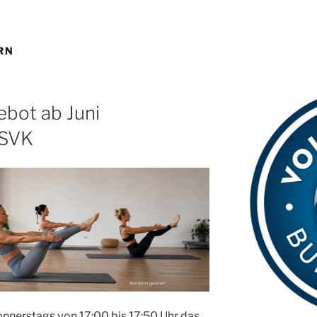
RN
ebot ab Juni
 SVK
onnerstags von 17:00 bis 17:50 Uhr das