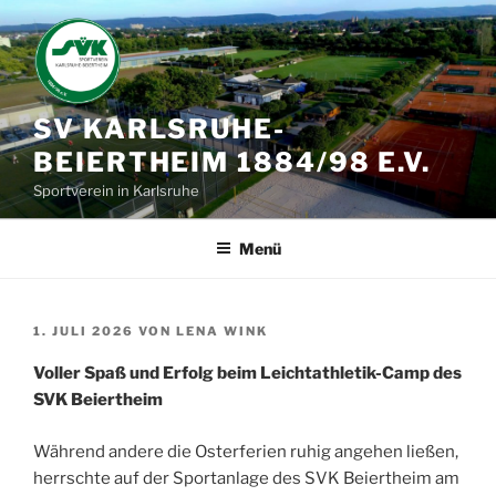
Zum
Inhalt
springen
SV KARLSRUHE-
BEIERTHEIM 1884/98 E.V.
Sportverein in Karlsruhe
Menü
VERÖFFENTLICHT
1. JULI 2026
VON
LENA WINK
AM
Voller Spaß und Erfolg beim Leichtathletik-Camp des
SVK Beiertheim
Während andere die Osterferien ruhig angehen ließen,
herrschte auf der Sportanlage des SVK Beiertheim am