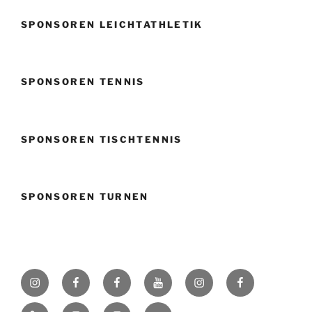
SPONSOREN LEICHTATHLETIK
SPONSOREN TENNIS
SPONSOREN TISCHTENNIS
SPONSOREN TURNEN
Instagram
Facebook
Facebook
Youtube
Instagram
Facebook
SVK
Volleyball
Fußball
Badener
Badener
TikTok
Instagram
Instagram
Twitter