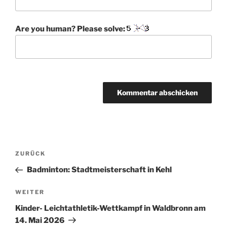
Are you human? Please solve:
A
l
t
Beitragsnavigation
Vorheriger
ZURÜCK
e
Beitrag
r
Badminton: Stadtmeisterschaft in Kehl
n
Nächster
WEITER
a
Beitrag
t
Kinder- Leichtathletik-Wettkampf in Waldbronn am
i
14. Mai 2026