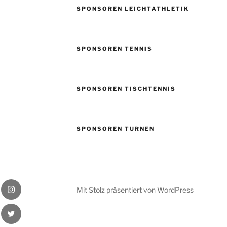
SPONSOREN LEICHTATHLETIK
SPONSOREN TENNIS
SPONSOREN TISCHTENNIS
SPONSOREN TURNEN
be
Instagram
Mit Stolz präsentiert von WordPress
Badener
gram
Twitter
Greifs
lames
Badener