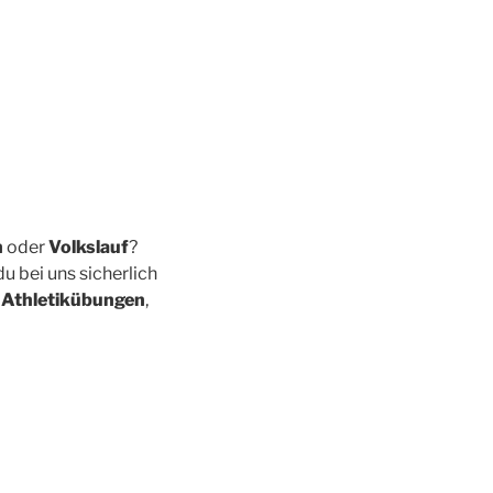
n
oder
Volkslauf
?
u bei uns sicherlich
 Athletikübungen
,