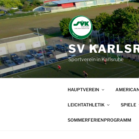
Zum
Inhalt
springen
SV KARLSR
Sportverein in Karlsruhe
HAUPTVEREIN
AMERICAN
LEICHTATHLETIK
SPIELE
SOMMERFERIENPROGRAMM