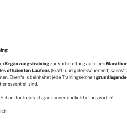
ning
em
Ergänzungstraining
zur Vorbereitung auf einen
Maratho
des
effizienten Laufens
(kraft- und gelenkschonend) kannst d
nen. Ebenfalls beinhaltet jede Trainingseinheit
grundlegende
ler essentiell sind.
Schau doch einfach ganz unverbindlich bei uns vorbei!
ich!