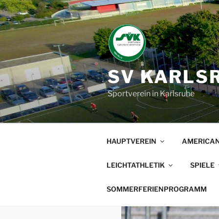
Zum
Inhalt
springen
SV KARLSR
Sportverein in Karlsruhe
HAUPTVEREIN
AMERICAN
LEICHTATHLETIK
SPIELE
SOMMERFERIENPROGRAMM