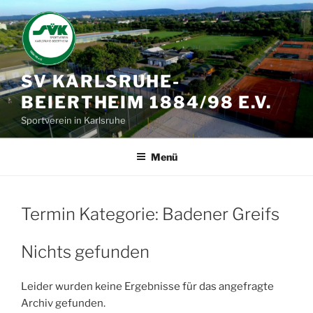
Zum
Inhalt
springen
SV KARLSRUHE-
BEIERTHEIM 1884/98 E.V.
Sportverein in Karlsruhe
Menü
Termin Kategorie:
Badener Greifs
Nichts gefunden
Leider wurden keine Ergebnisse für das angefragte
Archiv gefunden.